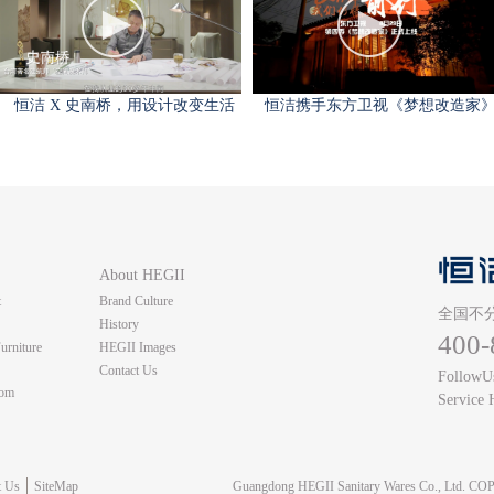
恒洁 X 史南桥，用设计改变生活
恒洁携手东方卫视《梦想改造家
About HEGII
t
Brand Culture
全国不
History
400-
urniture
HEGII Images
Contact Us
Follow
oom
Servi
n
t Us
SiteMap
Guangdong HEGII Sanitary Wares Co., Ltd. 