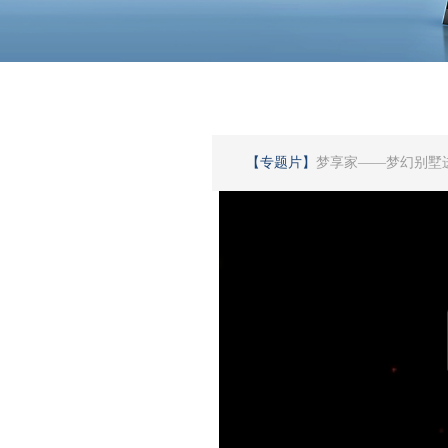
【专题片】
梦享家——梦幻别墅