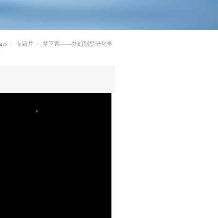
ges
专题片
梦享家——梦幻别墅进化季