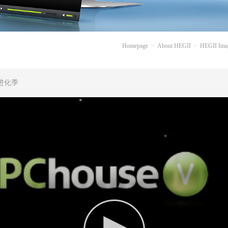
Homepage
About HEGII
HEGII Ima
进化季