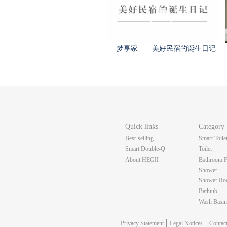
梦享家——美好民宿的诞生日记
Quick links
Category
Best-selling
Smart Toile
Smart Double-Q
Toilet
About HEGII
Bathroom F
Shower
Shower R
Bathtub
Wash Basi
Privacy Statement
Legal Notices
Contac