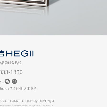
分品牌服务热线
833-1350
Us：
ce Hours：7*24小时人工服务
COPYRIGHT 2026 HEGII
粤ICP备10071902号-4
vertisement is subject to the description of this website.