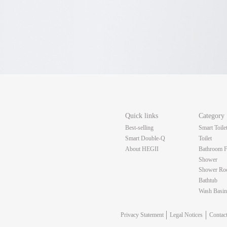
Quick links
Category
Best-selling
Smart Toile
Smart Double-Q
Toilet
About HEGII
Bathroom F
Shower
Shower R
Bathtub
Wash Basi
Privacy Statement
Legal Notices
Contac