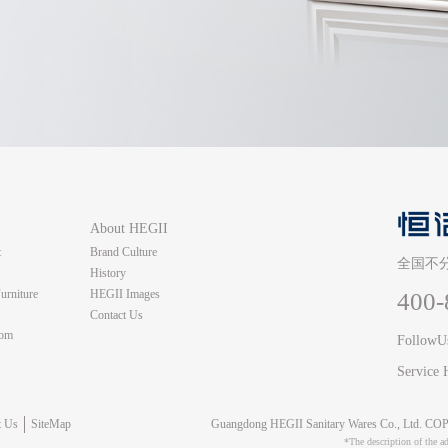
About HEGII
t
Brand Culture
全国不
History
urniture
HEGII Images
400-
Contact Us
oom
Follow
Servi
n
t Us
SiteMap
Guangdong HEGII Sanitary Wares Co., Ltd. 
*The description of the ad