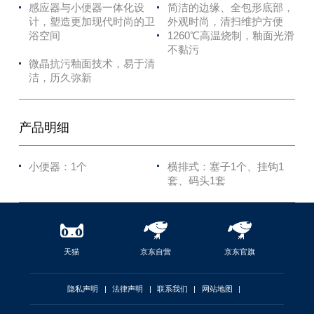
感应器与小便器一体化设
简洁的边缘、全包形底部，
计，塑造更加现代时尚的卫
外观时尚，清扫维护方便
浴空间
1260℃高温烧制，釉面光滑
不黏污
微晶抗污釉面技术，易于清
洁，历久弥新
产品明细
小便器：1个
横排式：塞子1个、挂钩1
套、码头1套
天猫
京东自营
京东官旗
隐私声明
|
法律声明
|
联系我们
|
网站地图
|